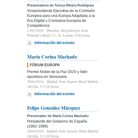
Presentadora de Teresa Ribera Rodríguez
Vicepresidenta Ejecutiva de la Comisión
Europea para una Europa Adaptada a la
Era Digital y Comisaria Europea de
Competencia
13/01/2026
- Bruselas, Steigenberger Icon
Wiltcher's Hotel (71, Av. Louise) 9:00 horas
Información del evento
María Corina Machado
FÓRUM EUROPA
Premio Nobel de la Paz 2025 y líder
opositora en Venezuela
20/04/2026
- Madrid, Four Seasons Hotel Madrid
(Sevilla, 3) 9.00 horas
Información del evento
Felipe González Márquez
Presentador de María Corina Machado
Presidente del Gobierno de España
(1982-1996)
20/04/2026
- Madrid, Four Seasons Hotel Madrid
(Sevilla, 3) 9.00 horas