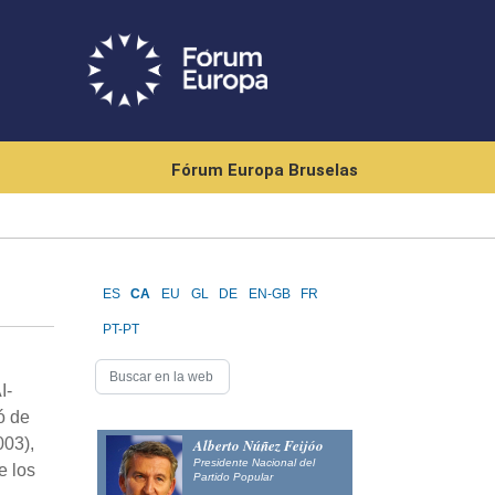
Fórum Europa Bruselas
ES
CA
EU
GL
DE
EN-GB
FR
PT-PT
I-
ó de
003),
Alberto Núñez Feijóo
Presidente Nacional del
e los
Partido Popular