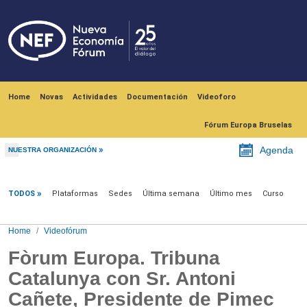
Skip to main content
Navegación principal
Home
Novas
Actividades
Documentación
Videoforo
Fórum Europa Bruselas
Agenda
NUESTRA ORGANIZACIÓN
Videofórum
TODOS
Plataformas
Sedes
Última semana
Último mes
Curso
Home
Videofórum
Fòrum Europa. Tribuna
Catalunya con Sr. Antoni
Cañete, Presidente de Pimec