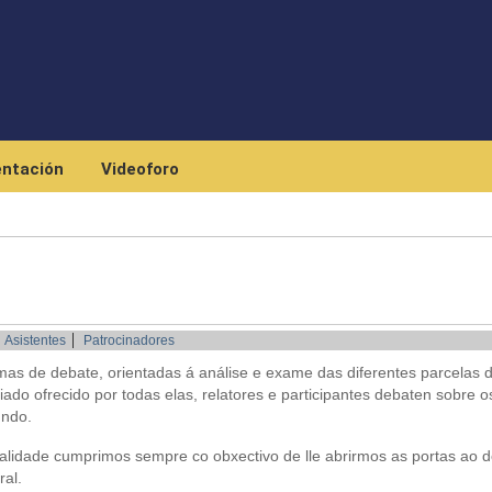
Skip to main content
ntación
Videoforo
Asistentes
Patrocinadores
rmas de debate, orientadas á análise e exame das diferentes parcelas 
xiado ofrecido por todas elas, relatores e participantes debaten sobre o
undo.
alidade cumprimos sempre co obxectivo de lle abrirmos as portas ao 
ral.