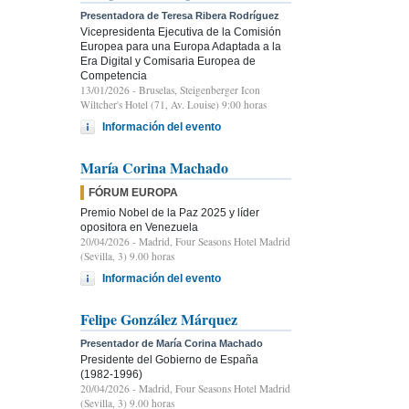
Presentadora de Teresa Ribera Rodríguez
Vicepresidenta Ejecutiva de la Comisión
Europea para una Europa Adaptada a la
Era Digital y Comisaria Europea de
Competencia
13/01/2026
- Bruselas, Steigenberger Icon
Wiltcher's Hotel (71, Av. Louise) 9:00 horas
Información del evento
María Corina Machado
FÓRUM EUROPA
Premio Nobel de la Paz 2025 y líder
opositora en Venezuela
20/04/2026
- Madrid, Four Seasons Hotel Madrid
(Sevilla, 3) 9.00 horas
Información del evento
Felipe González Márquez
Presentador de María Corina Machado
Presidente del Gobierno de España
(1982-1996)
20/04/2026
- Madrid, Four Seasons Hotel Madrid
(Sevilla, 3) 9.00 horas