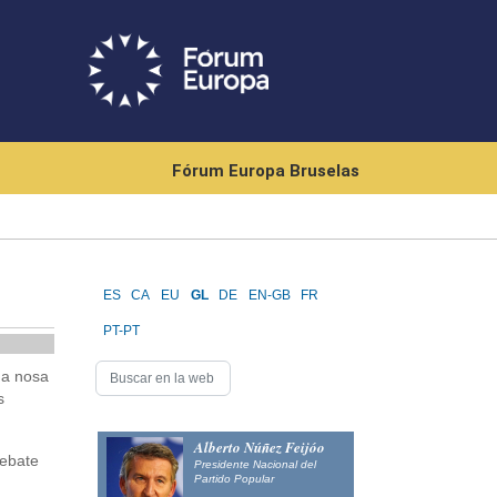
Fórum Europa Bruselas
ES
CA
EU
GL
DE
EN-GB
FR
PT-PT
da nosa
s
Alberto Núñez Feijóo
debate
Presidente Nacional del
Partido Popular