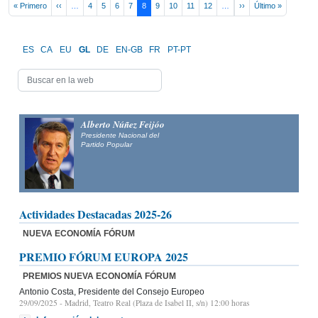
Pagination
First page
Previous page
Next page
Last page
« Primero
‹‹
…
4
5
6
7
8
9
10
11
12
…
››
Último »
ES
CA
EU
GL
DE
EN-GB
FR
PT-PT
Alberto Núñez Feijóo
Presidente Nacional del
Partido Popular
Actividades Destacadas 2025-26
NUEVA ECONOMÍA FÓRUM
PREMIO FÓRUM EUROPA 2025
PREMIOS NUEVA ECONOMÍA FÓRUM
Antonio Costa, Presidente del Consejo Europeo
29/09/2025
- Madrid, Teatro Real (Plaza de Isabel II, s/n) 12:00 horas