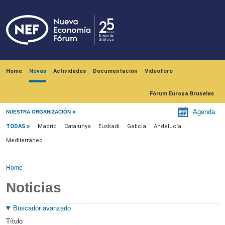
Skip to main content
Navegación principal
Home
Novas
Actividades
Documentación
Videoforo
Fórum Europa Bruselas
Menú noticias
Agenda
NUESTRA ORGANIZACIÓN
TODAS
Madrid
Catalunya
Euskadi
Galicia
Andalucía
Mediterráneo
Home
Noticias
Buscador avanzado
Título