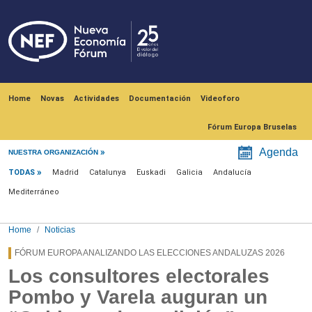
Skip to main content
Navegación principal
Home
Novas
Actividades
Documentación
Videoforo
Fórum Europa Bruselas
Menú noticias
Agenda
NUESTRA ORGANIZACIÓN
TODAS
Madrid
Catalunya
Euskadi
Galicia
Andalucía
Mediterráneo
Home
Noticias
FÓRUM EUROPA ANALIZANDO LAS ELECCIONES ANDALUZAS 2026
Los consultores electorales
Pombo y Varela auguran un