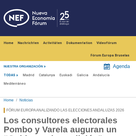
Skip to main content
Navegación principal
Home
Nachrichten
Activitäten
Dokumentation
Videofórum
Fórum Europa Bruselas
Menú noticias
Agenda
NUESTRA ORGANIZACIÓN
TODAS
Madrid
Catalunya
Euskadi
Galicia
Andalucía
Mediterráneo
Home
Noticias
FÓRUM EUROPA ANALIZANDO LAS ELECCIONES ANDALUZAS 2026
Los consultores electorales
Pombo y Varela auguran un