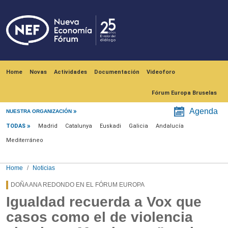
Skip to main content
Navegación principal
Home
Novas
Actividades
Documentación
Videoforo
Fórum Europa Bruselas
Menú noticias
Agenda
NUESTRA ORGANIZACIÓN
TODAS
Madrid
Catalunya
Euskadi
Galicia
Andalucía
Mediterráneo
Home
Noticias
DOÑA ANA REDONDO EN EL FÓRUM EUROPA
Igualdad recuerda a Vox que
casos como el de violencia