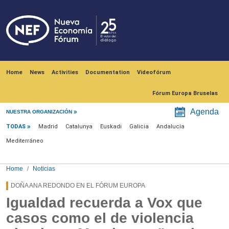
Skip to main content
Navegación principal
Home
News
Activities
Documentation
Videofórum
Fórum Europa Bruselas
Menú noticias
Agenda
NUESTRA ORGANIZACIÓN
TODAS
Madrid
Catalunya
Euskadi
Galicia
Andalucía
Mediterráneo
Home
Noticias
DOÑA ANA REDONDO EN EL FÓRUM EUROPA
Igualdad recuerda a Vox que
casos como el de violencia