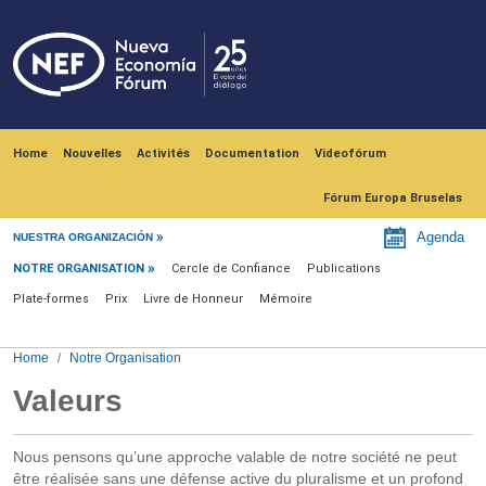
Skip to main content
Navegación principal
Home
Nouvelles
Activités
Documentation
Videofórum
Fórum Europa Bruselas
Notre Organisation
Agenda
NUESTRA ORGANIZACIÓN
NOTRE ORGANISATION
Cercle de Confiance
Publications
Plate-formes
Prix
Livre de Honneur
Mémoire
Home
Notre Organisation
Valeurs
Nous pensons qu’une approche valable de notre société ne peut
être réalisée sans une défense active du pluralisme et un profond