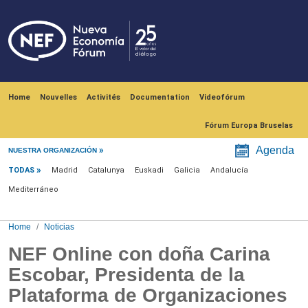
Skip to main content
Navegación principal
Home
Nouvelles
Activités
Documentation
Videofórum
Fórum Europa Bruselas
Menú noticias
Agenda
NUESTRA ORGANIZACIÓN
TODAS
Madrid
Catalunya
Euskadi
Galicia
Andalucía
Mediterráneo
Home
Noticias
NEF Online con doña Carina
Escobar, Presidenta de la
Plataforma de Organizaciones