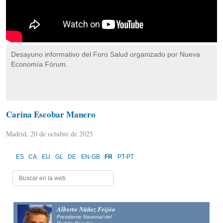
Desayuno informativo del Foro Salud organizado por Nueva
Economía Fórum.
Carina Escobar Manero
Madrid, 20 de octubre de 2025
ES
CA
EU
GL
DE
EN-GB
FR
PT-PT
Alberto Núñez Feijóo
Presidente Nacional del