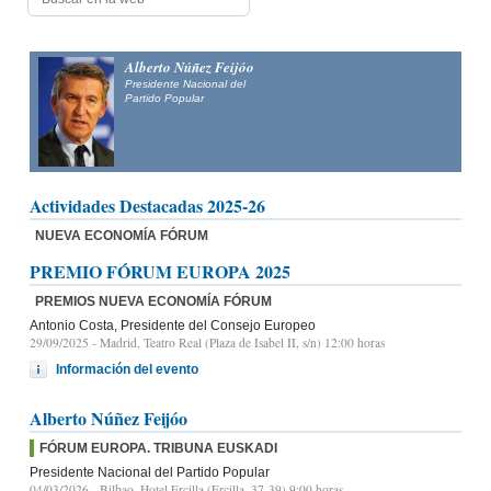
Alfonso Fernández
Mañueco
Presidente del Partido Popular de Castilla y León y candidato
a la Presidencia de la Junta de Castilla y León
Actividades Destacadas 2025-26
NUEVA ECONOMÍA FÓRUM
PREMIO FÓRUM EUROPA 2025
PREMIOS NUEVA ECONOMÍA FÓRUM
Antonio Costa, Presidente del Consejo Europeo
29/09/2025
- Madrid, Teatro Real (Plaza de Isabel II, s/n) 12:00 horas
Información del evento
Alberto Núñez Feijóo
FÓRUM EUROPA. TRIBUNA EUSKADI
Presidente Nacional del Partido Popular
04/03/2026
- Bilbao, Hotel Ercilla (Ercilla, 37-39) 9:00 horas