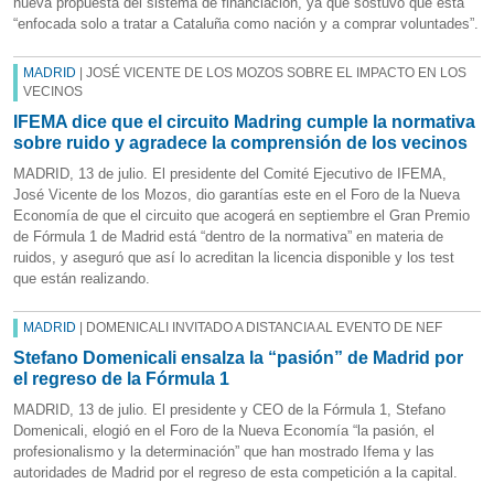
nueva propuesta del sistema de financiación, ya que sostuvo que está
“enfocada solo a tratar a Cataluña como nación y a comprar voluntades”.
MADRID
| JOSÉ VICENTE DE LOS MOZOS SOBRE EL IMPACTO EN LOS
VECINOS
IFEMA dice que el circuito Madring cumple la normativa
sobre ruido y agradece la comprensión de los vecinos
MADRID, 13 de julio. El presidente del Comité Ejecutivo de IFEMA,
José Vicente de los Mozos, dio garantías este en el Foro de la Nueva
Economía de que el circuito que acogerá en septiembre el Gran Premio
de Fórmula 1 de Madrid está “dentro de la normativa” en materia de
ruidos, y aseguró que así lo acreditan la licencia disponible y los test
que están realizando.
MADRID
| DOMENICALI INVITADO A DISTANCIA AL EVENTO DE NEF
Stefano Domenicali ensalza la “pasión” de Madrid por
el regreso de la Fórmula 1
MADRID, 13 de julio. El presidente y CEO de la Fórmula 1, Stefano
Domenicali, elogió en el Foro de la Nueva Economía “la pasión, el
profesionalismo y la determinación” que han mostrado Ifema y las
autoridades de Madrid por el regreso de esta competición a la capital.