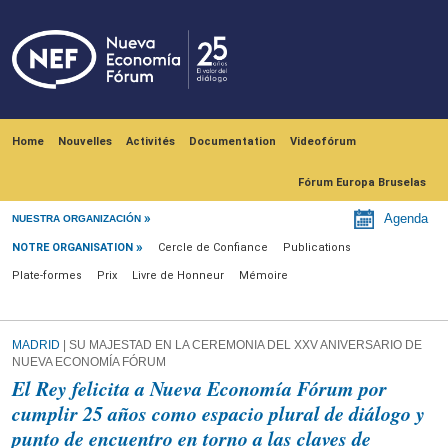
Skip to main content
Navegación principal
Home
Nouvelles
Activités
Documentation
Videofórum
Fórum Europa Bruselas
Notre Organisation
Agenda
NUESTRA ORGANIZACIÓN
NOTRE ORGANISATION
Cercle de Confiance
Publications
Plate-formes
Prix
Livre de Honneur
Mémoire
MADRID
| SU MAJESTAD EN LA CEREMONIA DEL XXV ANIVERSARIO DE
NUEVA ECONOMÍA FÓRUM
El Rey felicita a Nueva Economía Fórum por
cumplir 25 años como espacio plural de diálogo y
punto de encuentro en torno a las claves de