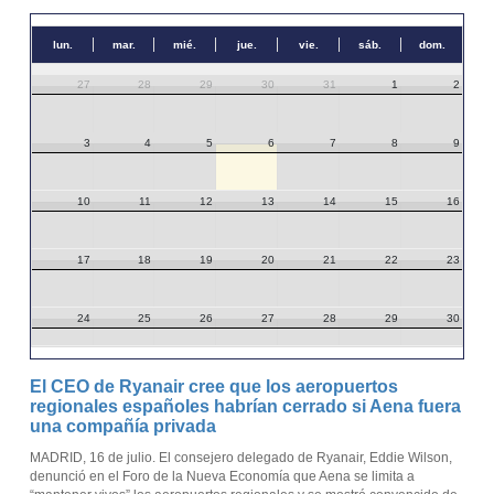
lun.
mar.
mié.
jue.
vie.
sáb.
dom.
27
28
29
30
31
1
2
3
4
5
6
7
8
9
10
11
12
13
14
15
16
17
18
19
20
21
22
23
24
25
26
27
28
29
30
31
1
2
3
4
5
6
El CEO de Ryanair cree que los aeropuertos
regionales españoles habrían cerrado si Aena fuera
una compañía privada
MADRID, 16 de julio. El consejero delegado de Ryanair, Eddie Wilson,
denunció en el Foro de la Nueva Economía que Aena se limita a