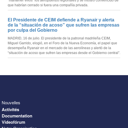
“mantener vivos” los aeropuertos regionales y se mostró convencido de
que habrían cerrado si fuera una compañía privada.
El Presidente de CEIM defiende a Ryanair y alerta
de la “situación de acoso” que sufren las empresas
por culpa del Gobierno
MADRID, 16 de julio. El presidente de la patronal madrileña CEIM,
Miguel Garrido, elogió, en el Foro de la Nueva Economía, el papel que
desempeña Ryanair en el mercado de las aerolíneas y alertó de la
“situación de acoso que sufren las empresas desde el Gobierno central”.
Nouvelles
Activités
Documentation
Videofórum