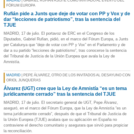
MADRID
| GABRIEL RUFIÁN ASISTE COMO INVITADO AL EVENTO DEL
FÓRUM EUROPA
Rufián pide a Junts que deje de votar con PP y Vox y de
dar “lecciones de patriotismo”, tras la sentencia del
TJUE
MADRID, 17 de julio. El portavoz de ERC en el Congreso de los
Diputados, Gabriel Rufian, pidió, en el marco del Fórum Europa, a Junts
per Catalunya que “deje de votar con PP y Vox” en el Parlamento y de
dar a su partido “lecciones de patriotismo”, tras conocerse la sentencia
del Tribunal de Justicia de la Unión Europea que avala la Ley de
Amnistía.
MADRID
| PEPE ÁLVAREZ, OTRO DE LOS INVITADOS AL DESAYUNO CON
ORIOL JUNQUERAS
Álvarez (UGT) cree que la Ley de Amnistía “es un tema
jurídicamente cerrado” tras la sentencia del TJUE
MADRID, 17 de julio. El secretario general de UGT, Pepe Álvarez,
aseguró, en el marco del Fórum Europa, que la Ley de Amnistía “es un
tema jurídicamente cerrado”, después de que el Tribunal de Justicia de
la Unión Europea (TJUE) avalara que su aplicación en España no
contraviene el derecho comunitario y asegurara que sirvió para propiciar
la reconciliación.