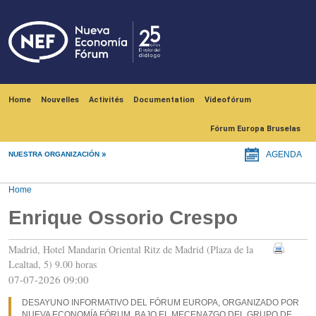
Skip to main content
Navegación principal
Home
Nouvelles
Activités
Documentation
Videofórum
Fórum Europa Bruselas
NUESTRA ORGANIZACIÓN
AGENDA
Home
Enrique Ossorio Crespo
Madrid, Hotel Mandarin Oriental Ritz de Madrid (Plaza de la
Lealtad, 5) 9.00 horas
07-07-2026 09:00
DESAYUNO INFORMATIVO DEL FÓRUM EUROPA, ORGANIZADO POR
NUEVA ECONOMÍA FÓRUM, BAJO EL MECENAZGO DEL GRUPO DE