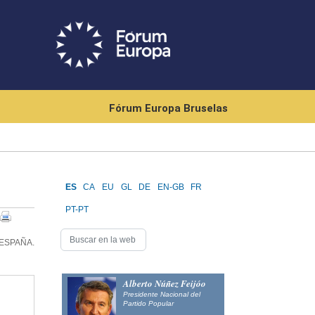
Fórum Europa Bruselas
ES
CA
EU
GL
DE
EN-GB
FR
PT-PT
ESPAÑA.
Alberto Núñez Feijóo
Presidente Nacional del
Partido Popular