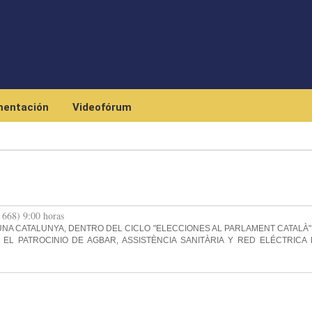
Pasar al contenido principal
entación
Videofórum
 668) 9:00 horas
NA CATALUNYA, DENTRO DEL CICLO "ELECCIONES AL PARLAMENT CATALÀ"
L PATROCINIO DE AGBAR, ASSISTÈNCIA SANITÀRIA Y RED ELÉCTRICA 