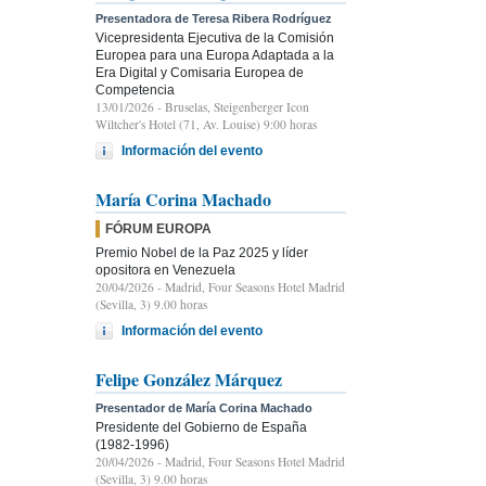
Presentadora de Teresa Ribera Rodríguez
Vicepresidenta Ejecutiva de la Comisión
Europea para una Europa Adaptada a la
Era Digital y Comisaria Europea de
Competencia
13/01/2026
- Bruselas, Steigenberger Icon
Wiltcher's Hotel (71, Av. Louise) 9:00 horas
Información del evento
María Corina Machado
FÓRUM EUROPA
Premio Nobel de la Paz 2025 y líder
opositora en Venezuela
20/04/2026
- Madrid, Four Seasons Hotel Madrid
(Sevilla, 3) 9.00 horas
Información del evento
Felipe González Márquez
Presentador de María Corina Machado
Presidente del Gobierno de España
(1982-1996)
20/04/2026
- Madrid, Four Seasons Hotel Madrid
(Sevilla, 3) 9.00 horas