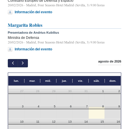
Comisario Europeo de Defensa y Espacio
20/02/2026
- Madrid, Four Seasons Hotel Madrid (Sevilla, 3) 9:00 horas
Información del evento
Margarita Robles
Presentadora de Andrius Kubilius
Ministra de Defensa
20/02/2026
- Madrid, Four Seasons Hotel Madrid (Sevilla, 3) 9:00 horas
Información del evento
agosto de 2026
lun.
mar.
mié.
jue.
vie.
sáb.
dom.
27
28
29
30
31
1
2
3
4
5
6
7
8
9
10
11
12
13
14
15
16