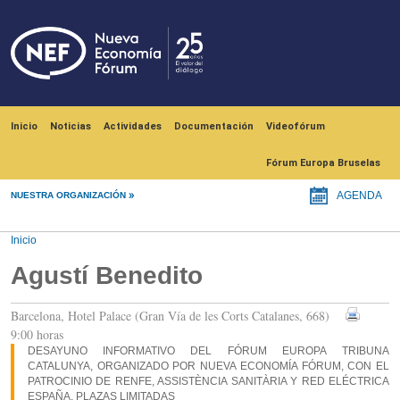
Pasar al contenido principal
Navegación principal
Inicio
Noticias
Actividades
Documentación
Videofórum
Fórum Europa Bruselas
NUESTRA ORGANIZACIÓN
AGENDA
Inicio
Agustí Benedito
Barcelona, Hotel Palace (Gran Vía de les Corts Catalanes, 668)
9:00 horas
DESAYUNO INFORMATIVO DEL FÓRUM EUROPA TRIBUNA
CATALUNYA, ORGANIZADO POR NUEVA ECONOMÍA FÓRUM, CON EL
PATROCINIO DE RENFE, ASSISTÈNCIA SANITÀRIA Y RED ELÉCTRICA
ESPAÑA. PLAZAS LIMITADAS