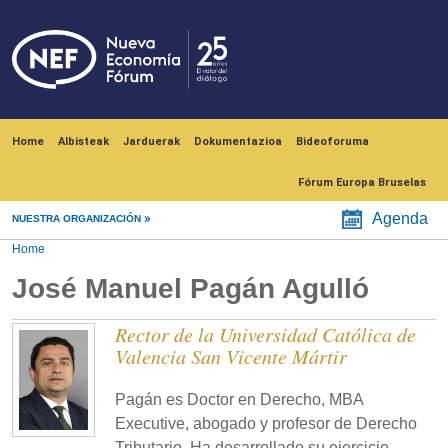
Skip to main content
Navegación principal
Home
Albisteak
Jarduerak
Dokumentazioa
Bideoforuma
Fórum Europa Bruselas
Agenda
NUESTRA ORGANIZACIÓN
Home
José Manuel Pagán Agulló
Rector de la Universidad Católica de
Valencia San Vicente Mártir
Pagán es Doctor en Derecho, MBA
Executive, abogado y profesor de Derecho
Tributario. Ha desarrollado su ejercicio