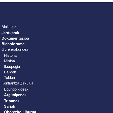
Albisteak
Jarduerak
Dokumentazioa
Bideoforuma
Gure erakundea
Historia
Misioa
Ikuspegia
Balioak
Taldea
Konfiantza Zirkulua
Egungo kideak
Argitalpenak
Tribunak
Sariak
Ohorezko Liburua