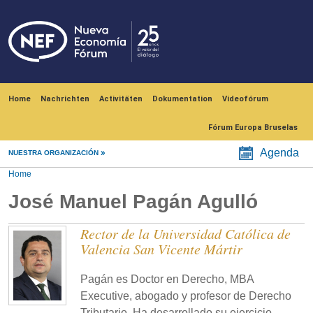
Skip to main content
Navegación principal
Home
Nachrichten
Activitäten
Dokumentation
Videofórum
Fórum Europa Bruselas
Agenda
NUESTRA ORGANIZACIÓN
Home
José Manuel Pagán Agulló
Rector de la Universidad Católica de
Valencia San Vicente Mártir
Pagán es Doctor en Derecho, MBA
Executive, abogado y profesor de Derecho
Tributario. Ha desarrollado su ejercicio