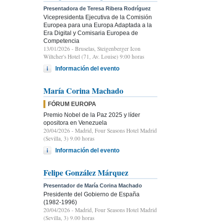
Presentadora de Teresa Ribera Rodríguez
Vicepresidenta Ejecutiva de la Comisión
Europea para una Europa Adaptada a la
Era Digital y Comisaria Europea de
Competencia
13/01/2026
- Bruselas, Steigenberger Icon
Wiltcher's Hotel (71, Av. Louise) 9:00 horas
Información del evento
María Corina Machado
FÓRUM EUROPA
Premio Nobel de la Paz 2025 y líder
opositora en Venezuela
20/04/2026
- Madrid, Four Seasons Hotel Madrid
(Sevilla, 3) 9.00 horas
Información del evento
Felipe González Márquez
Presentador de María Corina Machado
Presidente del Gobierno de España
(1982-1996)
20/04/2026
- Madrid, Four Seasons Hotel Madrid
(Sevilla, 3) 9.00 horas