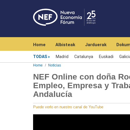
Navegación principal
Home
Albisteak
Jarduerak
Dokum
Menú noticias
TODAS
Madrid
Catalunya
Euskadi
Galici
Home
Noticias
NEF Online con doña Ro
Empleo, Empresa y Trab
Andalucía
Puede verlo en nuestro canal de YouTube