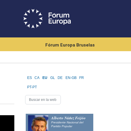
Fórum Europa Bruselas
ES
CA
EU
GL
DE
EN-GB
FR
PT-PT
Alberto Núñez Feijóo
Presidente Nacional del
Partido Popular