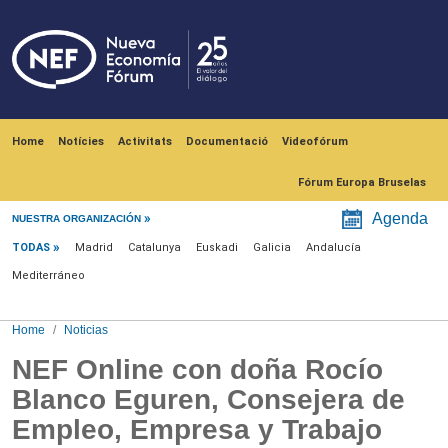
Skip to main content
Navegación principal
Home
Notícies
Activitats
Documentació
Videofórum
Fórum Europa Bruselas
Menú noticias
Agenda
NUESTRA ORGANIZACIÓN
TODAS
Madrid
Catalunya
Euskadi
Galicia
Andalucía
Mediterráneo
Home
Noticias
NEF Online con doña Rocío
Blanco Eguren, Consejera de
Empleo, Empresa y Trabajo