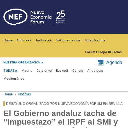
Skip to main content
Navegación principal
Home
Albisteak
Jarduerak
Dokumentazioa
Bideoforuma
Fórum Europa Bruselas
Menú noticias
Agenda
NUESTRA ORGANIZACIÓN
TODAS
Madrid
Catalunya
Euskadi
Galicia
Andalucía
Mediterráneo
Home
Noticias
DESAYUNO ORGANIZADO POR NUEVA ECONOMÍA FÓRUM EN SEVILLA
El Gobierno andaluz tacha de
“impuestazo” el IRPF al SMI y