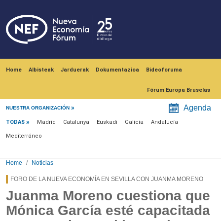
Skip to main content
Navegación principal
Home
Albisteak
Jarduerak
Dokumentazioa
Bideoforuma
Fórum Europa Bruselas
Menú noticias
Agenda
NUESTRA ORGANIZACIÓN
TODAS
Madrid
Catalunya
Euskadi
Galicia
Andalucía
Mediterráneo
Home
Noticias
FORO DE LA NUEVA ECONOMÍA EN SEVILLA CON JUANMA MORENO
Juanma Moreno cuestiona que
Mónica García esté capacitada