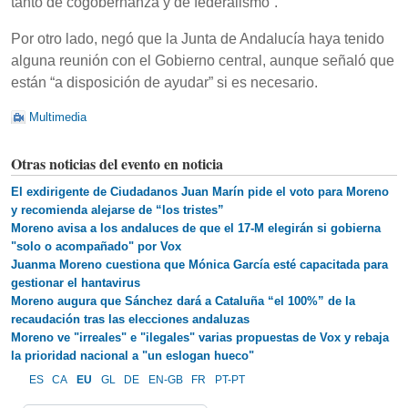
tanto de cogobernanza y de federalismo”.
Por otro lado, negó que la Junta de Andalucía haya tenido
alguna reunión con el Gobierno central, aunque señaló que
están “a disposición de ayudar” si es necesario.
Multimedia
Otras noticias del evento en noticia
El exdirigente de Ciudadanos Juan Marín pide el voto para Moreno
y recomienda alejarse de “los tristes”
Moreno avisa a los andaluces de que el 17-M elegirán si gobierna
"solo o acompañado" por Vox
Juanma Moreno cuestiona que Mónica García esté capacitada para
gestionar el hantavirus
Moreno augura que Sánchez dará a Cataluña “el 100%” de la
recaudación tras las elecciones andaluzas
Moreno ve "irreales" e "ilegales" varias propuestas de Vox y rebaja
la prioridad nacional a "un eslogan hueco"
ES
CA
EU
GL
DE
EN-GB
FR
PT-PT