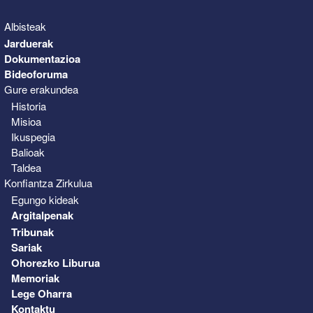
Albisteak
Jarduerak
Dokumentazioa
Bideoforuma
Gure erakundea
Historia
Misioa
Ikuspegia
Balioak
Taldea
Konfiantza Zirkulua
Egungo kideak
Argitalpenak
Tribunak
Sariak
Ohorezko Liburua
Memoriak
Lege Oharra
Kontaktu