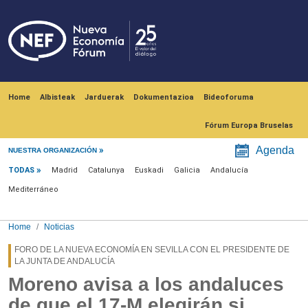
Skip to main content
Navegación principal
Home
Albisteak
Jarduerak
Dokumentazioa
Bideoforuma
Fórum Europa Bruselas
Menú noticias
Agenda
NUESTRA ORGANIZACIÓN
TODAS
Madrid
Catalunya
Euskadi
Galicia
Andalucía
Mediterráneo
Home
Noticias
FORO DE LA NUEVA ECONOMÍA EN SEVILLA CON EL PRESIDENTE DE
LA JUNTA DE ANDALUCÍA
Moreno avisa a los andaluces
de que el 17-M elegirán si