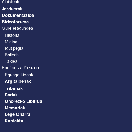
Albisteak
Jarduerak
Dokumentazioa
Bideoforuma
Gure erakundea
Historia
Misioa
Ikuspegia
Balioak
Taldea
Konfiantza Zirkulua
Egungo kideak
Argitalpenak
Tribunak
Sariak
Ohorezko Liburua
Memoriak
Lege Oharra
Kontaktu