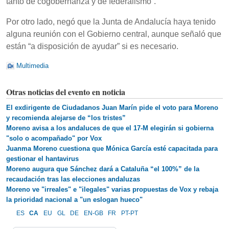
tanto de cogobernanza y de federalismo”.
Por otro lado, negó que la Junta de Andalucía haya tenido
alguna reunión con el Gobierno central, aunque señaló que
están “a disposición de ayudar” si es necesario.
Multimedia
Otras noticias del evento en noticia
El exdirigente de Ciudadanos Juan Marín pide el voto para Moreno
y recomienda alejarse de “los tristes”
Moreno avisa a los andaluces de que el 17-M elegirán si gobierna
"solo o acompañado" por Vox
Juanma Moreno cuestiona que Mónica García esté capacitada para
gestionar el hantavirus
Moreno augura que Sánchez dará a Cataluña “el 100%” de la
recaudación tras las elecciones andaluzas
Moreno ve "irreales" e "ilegales" varias propuestas de Vox y rebaja
la prioridad nacional a "un eslogan hueco"
ES
CA
EU
GL
DE
EN-GB
FR
PT-PT