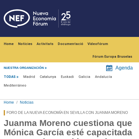
Skip to main content
Navegación principal
Home
Notícies
Activitats
Documentació
Videofórum
Fórum Europa Bruselas
Menú noticias
Agenda
NUESTRA ORGANIZACIÓN
TODAS
Madrid
Catalunya
Euskadi
Galicia
Andalucía
Mediterráneo
Home
Noticias
FORO DE LA NUEVA ECONOMÍA EN SEVILLA CON JUANMA MORENO
Juanma Moreno cuestiona que
Mónica García esté capacitada