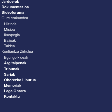
Jarduerak
Dokumentazioa
Bideoforuma
Gure erakundea
Historia
Misioa
Ikuspegia
Balioak
Taldea
Konfiantza Zirkulua
Egungo kideak
Argitalpenak
Tribunak
Sariak
Ohorezko Liburua
Memoriak
Lege Oharra
Kontaktu