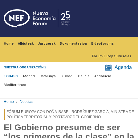
Skip to main content
Navegación principal
Home
Albisteak
Jarduerak
Dokumentazioa
Bideoforuma
Fórum Europa Bruselas
Menú noticias
Agenda
NUESTRA ORGANIZACIÓN
TODAS
Madrid
Catalunya
Euskadi
Galicia
Andalucía
Mediterráneo
Home
Noticias
FÓRUM EUROPA CON DOÑA ISABEL RODRÍGUEZ GARCÍA, MINISTRA DE
POLÍTICA TERRITORIAL Y PORTAVOZ DEL GOBIERNO
El Gobierno presume de ser
“los primeros de la clase” en la