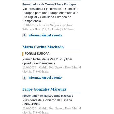
Presentadora de Teresa Ribera Rodríguez
Vicepresidenta Ejecutiva de la Comisión
Europea para una Europa Adaptada a la
Era Digital y Comisaria Europea de
Competencia
13/01/2026
- Bruselas, Steigenberger Icon
Wiltcher's Hotel (71, Av. Louise) 9:00 horas
Información del evento
María Corina Machado
FÓRUM EUROPA
Premio Nobel de la Paz 2025 y líder
opositora en Venezuela
20/04/2026
- Madrid, Four Seasons Hotel Madrid
(Sevilla, 3) 9.00 horas
Información del evento
Felipe González Márquez
Presentador de María Corina Machado
Presidente del Gobierno de España
(1982-1996)
20/04/2026
- Madrid, Four Seasons Hotel Madrid
(Sevilla, 3) 9.00 horas