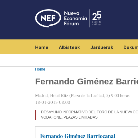
Navegación principal
Home
Albisteak
Jarduerak
Dokum
Home
Fernando Giménez Barri
Madrid, Hotel Ritz (Plaza de la Lealtad, 5) 9:00 horas
18-01-2013 08:00
DESAYUNO INFORMATIVO DEL FORO DE LA NUEVA C
VODAFONE. PLAZAS LIMITADAS
Fernando Giménez Barriocanal