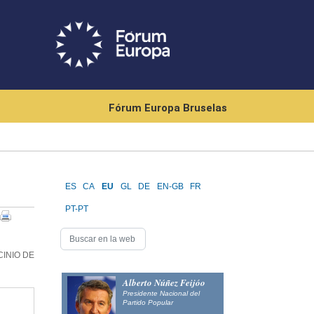
Fórum Europa Bruselas
ES
CA
EU
GL
DE
EN-GB
FR
PT-PT
INIO DE
Alberto Núñez Feijóo
Presidente Nacional del
Partido Popular