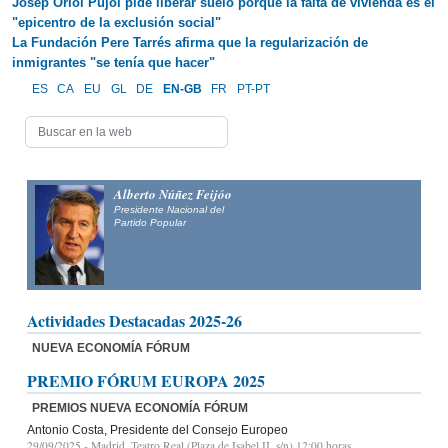
Josep Oriol Pujol pide liberar suelo porque la falta de vivienda es el
"epicentro de la exclusión social"
La Fundación Pere Tarrés afirma que la regularización de
inmigrantes "se tenía que hacer"
ES
CA
EU
GL
DE
EN-GB
FR
PT-PT
Alberto Núñez Feijóo
Presidente Nacional del
Partido Popular
Actividades Destacadas 2025-26
NUEVA ECONOMÍA FÓRUM
PREMIO FÓRUM EUROPA 2025
PREMIOS NUEVA ECONOMÍA FÓRUM
Antonio Costa, Presidente del Consejo Europeo
29/09/2025
- Madrid, Teatro Real (Plaza de Isabel II, s/n) 12:00 horas