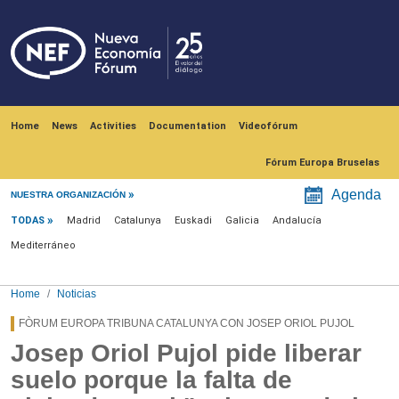
Skip to main content
Navegación principal
Home
News
Activities
Documentation
Videofórum
Fórum Europa Bruselas
Menú noticias
Agenda
NUESTRA ORGANIZACIÓN
TODAS
Madrid
Catalunya
Euskadi
Galicia
Andalucía
Mediterráneo
Home
Noticias
FÒRUM EUROPA TRIBUNA CATALUNYA CON JOSEP ORIOL PUJOL
Josep Oriol Pujol pide liberar
suelo porque la falta de