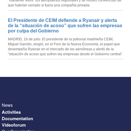
“mantener vivos” los aeropuertos regionales y se mostró convencido de
que habrían cerrado si fuera una compañía privada.
El Presidente de CEIM defiende a Ryanair y alerta
de la “situación de acoso” que sufren las empresas
por culpa del Gobierno
MADRID, 16 de julio. El presidente de la patronal madrileña CEIM,
Miguel Garrido, elogió, en el Foro de la Nueva Economía, el papel que
desempeña Ryanair en el mercado de las aerolíneas y alertó de la
“situación de acoso que sufren las empresas desde el Gobierno central”.
News
Activities
Documentation
Videoforum