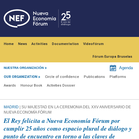
Skip to main content
Navegación principal
Home
News
Activities
Documentation
Videofórum
Fórum Europa Bruselas
Our Organization
Agenda
NUESTRA ORGANIZACIÓN
OUR ORGANIZATION
Circle of confidence
Publications
Platforms
Awards
Honour Book
Activities Dossier
MADRID
| SU MAJESTAD EN LA CEREMONIA DEL XXV ANIVERSARIO DE
NUEVA ECONOMÍA FÓRUM
El Rey felicita a Nueva Economía Fórum por
cumplir 25 años como espacio plural de diálogo y
punto de encuentro en torno a las claves de