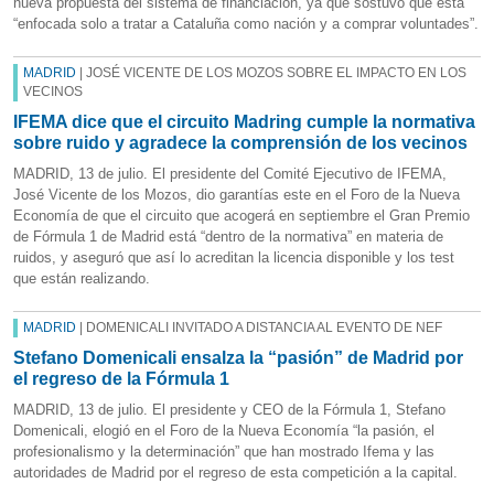
nueva propuesta del sistema de financiación, ya que sostuvo que está
“enfocada solo a tratar a Cataluña como nación y a comprar voluntades”.
MADRID
| JOSÉ VICENTE DE LOS MOZOS SOBRE EL IMPACTO EN LOS
VECINOS
IFEMA dice que el circuito Madring cumple la normativa
sobre ruido y agradece la comprensión de los vecinos
MADRID, 13 de julio. El presidente del Comité Ejecutivo de IFEMA,
José Vicente de los Mozos, dio garantías este en el Foro de la Nueva
Economía de que el circuito que acogerá en septiembre el Gran Premio
de Fórmula 1 de Madrid está “dentro de la normativa” en materia de
ruidos, y aseguró que así lo acreditan la licencia disponible y los test
que están realizando.
MADRID
| DOMENICALI INVITADO A DISTANCIA AL EVENTO DE NEF
Stefano Domenicali ensalza la “pasión” de Madrid por
el regreso de la Fórmula 1
MADRID, 13 de julio. El presidente y CEO de la Fórmula 1, Stefano
Domenicali, elogió en el Foro de la Nueva Economía “la pasión, el
profesionalismo y la determinación” que han mostrado Ifema y las
autoridades de Madrid por el regreso de esta competición a la capital.