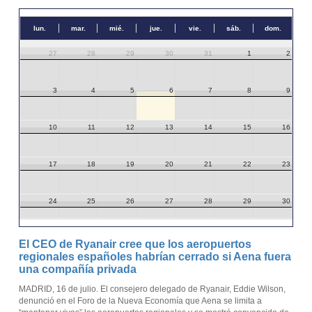
lun.
mar.
mié.
jue.
vie.
sáb.
dom.
27
28
29
30
31
1
2
3
4
5
6
7
8
9
10
11
12
13
14
15
16
17
18
19
20
21
22
23
24
25
26
27
28
29
30
31
1
2
3
4
5
6
El CEO de Ryanair cree que los aeropuertos
regionales españoles habrían cerrado si Aena fuera
una compañía privada
MADRID, 16 de julio. El consejero delegado de Ryanair, Eddie Wilson,
denunció en el Foro de la Nueva Economía que Aena se limita a