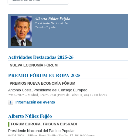
Alberto Núñez Feijóo
Presidente Nacional del
Partido Popular
astilla y León y candidato
illa y León
Actividades Destacadas 2025-26
NUEVA ECONOMÍA FÓRUM
PREMIO FÓRUM EUROPA 2025
PREMIOS NUEVA ECONOMÍA FÓRUM
Antonio Costa, Presidente del Consejo Europeo
29/09/2025
- Madrid, Teatro Real (Plaza de Isabel II, s/n) 12:00 horas
Información del evento
Alberto Núñez Feijóo
FÓRUM EUROPA. TRIBUNA EUSKADI
Presidente Nacional del Partido Popular
04/03/2026
- Bilbao, Hotel Ercilla (Ercilla, 37-39) 9:00 horas