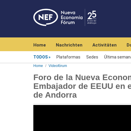
Navegación principal
Home
Nachrichten
Activitäten
D
Videofórum
TODOS
Plataformas
Sedes
Última seman
Home
Videofórum
Foro de la Nueva Econom
Embajador de EEUU en el
de Andorra