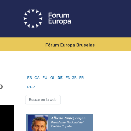
Fórum Europa Bruselas
ES
CA
EU
GL
DE
EN-GB
FR
o
PT-PT
Alberto Núñez Feijóo
Presidente Nacional del
Partido Popular