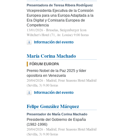
Presentadora de Teresa Ribera Rodríguez
Vicepresidenta Ejecutiva de la Comisión
Europea para una Europa Adaptada a la
Era Digital y Comisaria Europea de
Competencia
13/01/2026
- Bruselas, Steigenberger Icon
Wiltcher's Hotel (71, Av. Louise) 9:00 horas
Información del evento
María Corina Machado
FÓRUM EUROPA
Premio Nobel de la Paz 2025 y líder
opositora en Venezuela
20/04/2026
- Madrid, Four Seasons Hotel Madrid
(Sevilla, 3) 9.00 horas
Información del evento
Felipe González Márquez
Presentador de María Corina Machado
Presidente del Gobierno de España
(1982-1996)
20/04/2026
- Madrid, Four Seasons Hotel Madrid
(Sevilla, 3) 9.00 horas