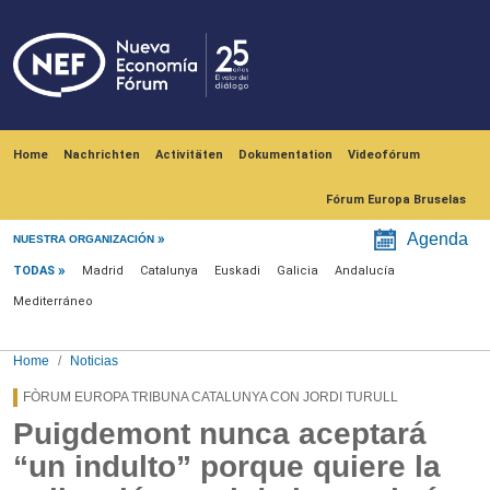
Skip to main content
Navegación principal
Home
Nachrichten
Activitäten
Dokumentation
Videofórum
Fórum Europa Bruselas
Menú noticias
Agenda
NUESTRA ORGANIZACIÓN
TODAS
Madrid
Catalunya
Euskadi
Galicia
Andalucía
Mediterráneo
Home
Noticias
FÒRUM EUROPA TRIBUNA CATALUNYA CON JORDI TURULL
Puigdemont nunca aceptará
“un indulto” porque quiere la