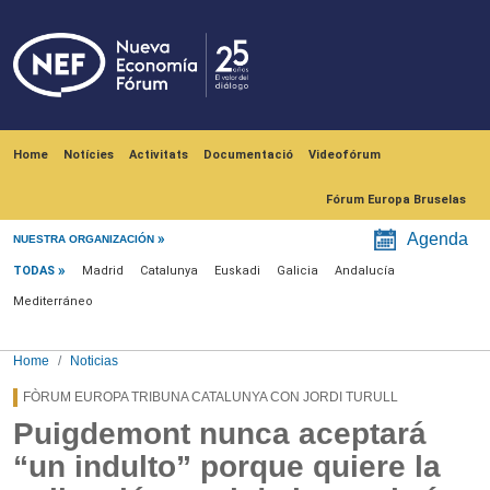
Skip to main content
Navegación principal
Home
Notícies
Activitats
Documentació
Videofórum
Fórum Europa Bruselas
Menú noticias
Agenda
NUESTRA ORGANIZACIÓN
TODAS
Madrid
Catalunya
Euskadi
Galicia
Andalucía
Mediterráneo
Home
Noticias
FÒRUM EUROPA TRIBUNA CATALUNYA CON JORDI TURULL
Puigdemont nunca aceptará
“un indulto” porque quiere la