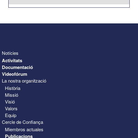
31
1
2
3
4
5
6
Notícies
Activitats
Documentació
Videofórum
La nostra organització
Història
Missió
Visió
Valors
Equip
Cercle de Confiança
Miembros actuales
Publicacions