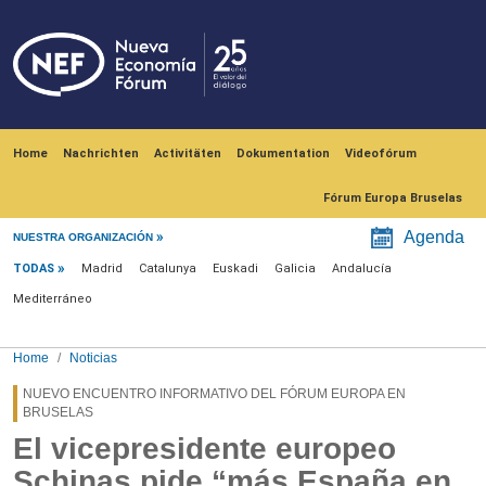
Skip to main content
Navegación principal
Home
Nachrichten
Activitäten
Dokumentation
Videofórum
Fórum Europa Bruselas
Menú noticias
Agenda
NUESTRA ORGANIZACIÓN
TODAS
Madrid
Catalunya
Euskadi
Galicia
Andalucía
Mediterráneo
Home
Noticias
NUEVO ENCUENTRO INFORMATIVO DEL FÓRUM EUROPA EN
BRUSELAS
El vicepresidente europeo
Schinas pide “más España en