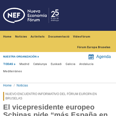
Skip to main content
Navegación principal
Home
Notícies
Activitats
Documentació
Videofórum
Fórum Europa Bruselas
Menú noticias
Agenda
NUESTRA ORGANIZACIÓN
TODAS
Madrid
Catalunya
Euskadi
Galicia
Andalucía
Mediterráneo
Home
Noticias
NUEVO ENCUENTRO INFORMATIVO DEL FÓRUM EUROPA EN
BRUSELAS
El vicepresidente europeo
Schinas pide “más España en