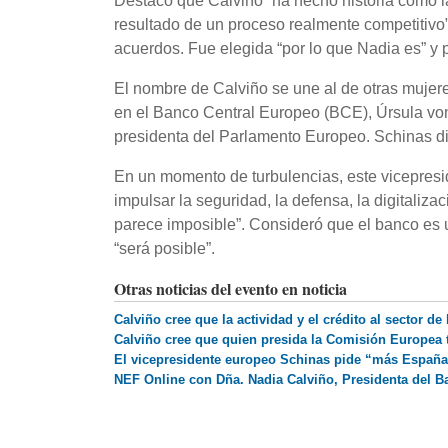
Destacó que Calviño “ha hecho historia como la
resultado de un proceso realmente competitivo”
acuerdos. Fue elegida “por lo que Nadia es” y 
El nombre de Calviño se une al de otras muje
en el Banco Central Europeo (BCE), Úrsula von
presidenta del Parlamento Europeo. Schinas di
En un momento de turbulencias, este vicepresi
impulsar la seguridad, la defensa, la digitaliza
parece imposible”. Consideró que el banco es u
“será posible”.
Otras noticias del evento en noticia
Calviño cree que la actividad y el crédito al sector d
Calviño cree que quien presida la Comisión Europea t
El vicepresidente europeo Schinas pide “más España 
NEF Online con Dña. Nadia Calviño, Presidenta del B