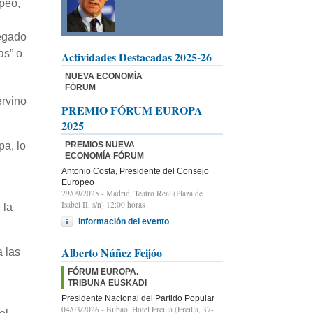
peo,
legado
as” o
Actividades Destacadas 2025-26
NUEVA ECONOMÍA
FÓRUM
ervino
PREMIO FÓRUM EUROPA
2025
PREMIOS NUEVA
a, lo
ECONOMÍA FÓRUM
Antonio Costa, Presidente del Consejo
Europeo
29/09/2025
- Madrid, Teatro Real (Plaza de
Isabel II, s/n) 12:00 horas
 la
Información del evento
Alberto Núñez Feijóo
a las
FÓRUM EUROPA.
TRIBUNA EUSKADI
Presidente Nacional del Partido Popular
04/03/2026
- Bilbao, Hotel Ercilla (Ercilla, 37-