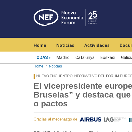
Navegación principal
Home
Noticias
Actividades
Docu
Menú noticias
TODAS
Madrid
Catalunya
Euskadi
Galici
Home
Noticias
NUEVO ENCUENTRO INFORMATIVO DEL FÓRUM EUROP
El vicepresidente europ
Bruselas” y destaca que 
o pactos
Gracias al mecenazgo de