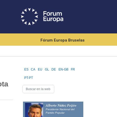
Fórum Europa Bruselas
ES
CA
EU
GL
DE
EN-GB
FR
PT-PT
ota
Alberto Núñez Feijóo
Presidente Nacional del
Partido Popular