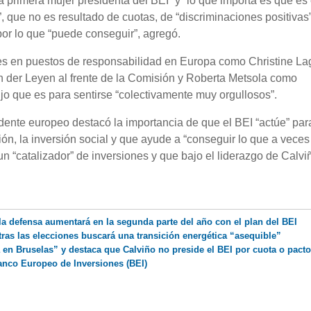
 primera mujer presidenta del BEI” y “lo que importa es que es 
, que no es resultado de cuotas, de “discriminaciones positivas
por lo que “puede conseguir”, agregó.
res en puestos de responsabilidad en Europa como Christine La
 der Leyen al frente de la Comisión y Roberta Metsola como
jo que es para sentirse “colectivamente muy orgullosos”.
dente europeo destacó la importancia de que el BEI “actúe” par
ción, la inversión social y que ayude a “conseguir lo que a veces
n “catalizador” de inversiones y que bajo el liderazgo de Calvi
e la defensa aumentará en la segunda parte del año con el plan del BEI
ras las elecciones buscará una transición energética “asequible”
en Bruselas” y destaca que Calviño no preside el BEI por cuota o pact
anco Europeo de Inversiones (BEI)