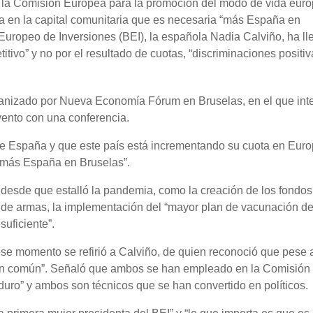
la Comisión Europea para la promoción del modo de vida euro
a en la capital comunitaria que es necesaria “más España en
Europeo de Inversiones (BEI), la española Nadia Calviño, ha l
tivo” y no por el resultado de cuotas, “discriminaciones positiv
rganizado por Nueva Economía Fórum en Bruselas, en el que int
evento con una conferencia.
 España y que este país está incrementando su cuota en Europ
 “más España en Bruselas”.
 desde que estalló la pandemia, como la creación de los fondos
a de armas, la implementación del “mayor plan de vacunación de
suficiente”.
ese momento se refirió a Calviño, de quien reconoció que pese 
s en común”. Señaló que ambos se han empleado en la Comisión
duro” y ambos son técnicos que se han convertido en políticos.