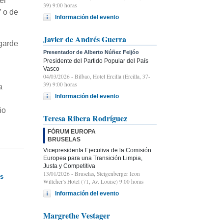
el
39) 9:00 horas
” o de
Información del evento
Javier de Andrés Guerra
garde
Presentador de Alberto Núñez Feijóo
Presidente del Partido Popular del País
Vasco
04/03/2026
- Bilbao, Hotel Ercilla (Ercilla, 37-
39) 9:00 horas
a
Información del evento
ño
Teresa Ribera Rodríguez
FÓRUM EUROPA
BRUSELAS
Vicepresidenta Ejecutiva de la Comisión
Europea para una Transición Limpia,
Justa y Competitiva
13/01/2026
- Bruselas, Steigenberger Icon
os
Wiltcher's Hotel (71, Av. Louise) 9:00 horas
Información del evento
Margrethe Vestager