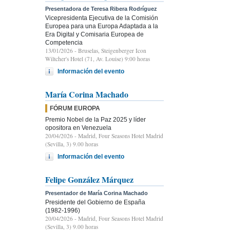
Presentadora de Teresa Ribera Rodríguez
Vicepresidenta Ejecutiva de la Comisión
Europea para una Europa Adaptada a la
Era Digital y Comisaria Europea de
Competencia
13/01/2026
- Bruselas, Steigenberger Icon
Wiltcher's Hotel (71, Av. Louise) 9:00 horas
Información del evento
María Corina Machado
FÓRUM EUROPA
Premio Nobel de la Paz 2025 y líder
opositora en Venezuela
20/04/2026
- Madrid, Four Seasons Hotel Madrid
(Sevilla, 3) 9.00 horas
Información del evento
Felipe González Márquez
Presentador de María Corina Machado
Presidente del Gobierno de España
(1982-1996)
20/04/2026
- Madrid, Four Seasons Hotel Madrid
(Sevilla, 3) 9.00 horas