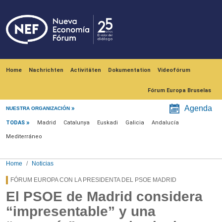
Skip to main content
Navegación principal
Home
Nachrichten
Activitäten
Dokumentation
Videofórum
Fórum Europa Bruselas
Menú noticias
Agenda
NUESTRA ORGANIZACIÓN
TODAS
Madrid
Catalunya
Euskadi
Galicia
Andalucía
Mediterráneo
Home
Noticias
FÓRUM EUROPA CON LA PRESIDENTA DEL PSOE MADRID
El PSOE de Madrid considera
“impresentable” y una