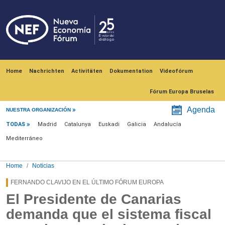
Skip to main content
Navegación principal
Home
Nachrichten
Activitäten
Dokumentation
Videofórum
Fórum Europa Bruselas
Menú noticias
Agenda
NUESTRA ORGANIZACIÓN
TODAS
Madrid
Catalunya
Euskadi
Galicia
Andalucía
Mediterráneo
Home
Noticias
FERNANDO CLAVIJO EN EL ÚLTIMO FÓRUM EUROPA
El Presidente de Canarias
demanda que el sistema fiscal