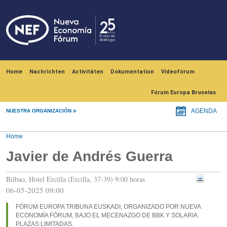
Skip to main content
Navegación principal
Home
Nachrichten
Activitäten
Dokumentation
Videofórum
Fórum Europa Bruselas
NUESTRA ORGANIZACIÓN
AGENDA
Home
Javier de Andrés Guerra
Bilbao, Hotel Ercilla (Ercilla, 37-39) 9:00 horas
06-05-2025 09:00
FÓRUM EUROPA TRIBUNA EUSKADI, ORGANIZADO POR NUEVA
ECONOMÍA FÓRUM, BAJO EL MECENAZGO DE BBK Y SOLARIA.
PLAZAS LIMITADAS.