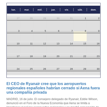
lun.
mar.
mié.
jue.
vie.
sáb.
dom.
27
28
29
30
31
1
2
3
4
5
6
7
8
9
10
11
12
13
14
15
16
17
18
19
20
21
22
23
24
25
26
27
28
29
30
31
1
2
3
4
5
6
El CEO de Ryanair cree que los aeropuertos
regionales españoles habrían cerrado si Aena fuera
una compañía privada
MADRID, 16 de julio. El consejero delegado de Ryanair, Eddie Wilson,
denunció en el Foro de la Nueva Economía que Aena se limita a