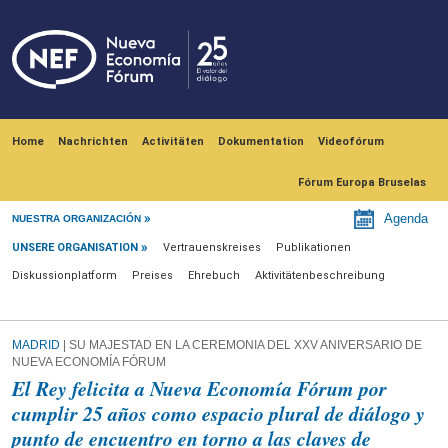
Skip to main content
Navegación principal
Home
Nachrichten
Activitäten
Dokumentation
Videofórum
Fórum Europa Bruselas
Unsere Organisation
Agenda
NUESTRA ORGANIZACIÓN
UNSERE ORGANISATION
Vertrauenskreises
Publikationen
Diskussionplatform
Preises
Ehrebuch
Aktivitätenbeschreibung
MADRID
| SU MAJESTAD EN LA CEREMONIA DEL XXV ANIVERSARIO DE
NUEVA ECONOMÍA FÓRUM
El Rey felicita a Nueva Economía Fórum por
cumplir 25 años como espacio plural de diálogo y
punto de encuentro en torno a las claves de