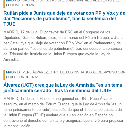
MADRID
| GABRIEL RUFIÁN ASISTE COMO INVITADO AL EVENTO DEL
FÓRUM EUROPA
Rufián pide a Junts que deje de votar con PP y Vox y de
dar “lecciones de patriotismo”, tras la sentencia del
TJUE
MADRID, 17 de julio. El portavoz de ERC en el Congreso de los
Diputados, Gabriel Rufian, pidió, en el marco del Fórum Europa, a Junts
per Catalunya que “deje de votar con PP y Vox” en el Parlamento y de
dar a su partido “lecciones de patriotismo”, tras conocerse la sentencia
del Tribunal de Justicia de la Unión Europea que avala la Ley de
Amnistía.
MADRID
| PEPE ÁLVAREZ, OTRO DE LOS INVITADOS AL DESAYUNO CON
ORIOL JUNQUERAS
Álvarez (UGT) cree que la Ley de Amnistía “es un tema
jurídicamente cerrado” tras la sentencia del TJUE
MADRID, 17 de julio. El secretario general de UGT, Pepe Álvarez,
aseguró, en el marco del Fórum Europa, que la Ley de Amnistía “es un
tema jurídicamente cerrado”, después de que el Tribunal de Justicia de
la Unión Europea (TJUE) avalara que su aplicación en España no
contraviene el derecho comunitario y asegurara que sirvió para propiciar
la reconciliación.