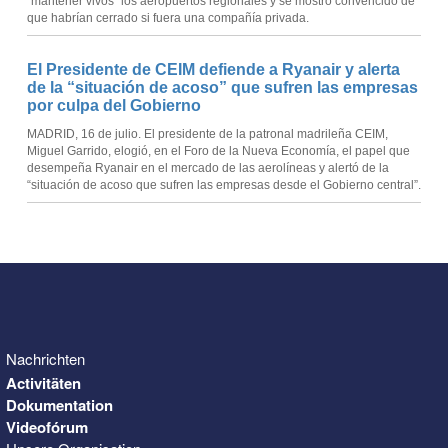
“mantener vivos” los aeropuertos regionales y se mostró convencido de
que habrían cerrado si fuera una compañía privada.
El Presidente de CEIM defiende a Ryanair y alerta
de la “situación de acoso” que sufren las empresas
por culpa del Gobierno
MADRID, 16 de julio. El presidente de la patronal madrileña CEIM,
Miguel Garrido, elogió, en el Foro de la Nueva Economía, el papel que
desempeña Ryanair en el mercado de las aerolíneas y alertó de la
“situación de acoso que sufren las empresas desde el Gobierno central”.
Nachrichten
Activitäten
Dokumentation
Videofórum