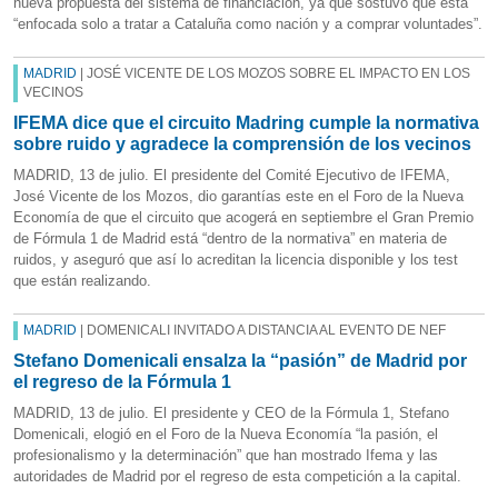
nueva propuesta del sistema de financiación, ya que sostuvo que está
“enfocada solo a tratar a Cataluña como nación y a comprar voluntades”.
MADRID
| JOSÉ VICENTE DE LOS MOZOS SOBRE EL IMPACTO EN LOS
VECINOS
IFEMA dice que el circuito Madring cumple la normativa
sobre ruido y agradece la comprensión de los vecinos
MADRID, 13 de julio. El presidente del Comité Ejecutivo de IFEMA,
José Vicente de los Mozos, dio garantías este en el Foro de la Nueva
Economía de que el circuito que acogerá en septiembre el Gran Premio
de Fórmula 1 de Madrid está “dentro de la normativa” en materia de
ruidos, y aseguró que así lo acreditan la licencia disponible y los test
que están realizando.
MADRID
| DOMENICALI INVITADO A DISTANCIA AL EVENTO DE NEF
Stefano Domenicali ensalza la “pasión” de Madrid por
el regreso de la Fórmula 1
MADRID, 13 de julio. El presidente y CEO de la Fórmula 1, Stefano
Domenicali, elogió en el Foro de la Nueva Economía “la pasión, el
profesionalismo y la determinación” que han mostrado Ifema y las
autoridades de Madrid por el regreso de esta competición a la capital.