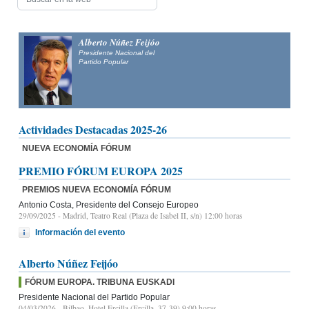
Alfonso Fernández
Mañueco
Presidente del Partido Popular de Castilla y León y candidato
a la Presidencia de la Junta de Castilla y León
Actividades Destacadas 2025-26
NUEVA ECONOMÍA FÓRUM
PREMIO FÓRUM EUROPA 2025
PREMIOS NUEVA ECONOMÍA FÓRUM
Antonio Costa, Presidente del Consejo Europeo
29/09/2025
- Madrid, Teatro Real (Plaza de Isabel II, s/n) 12:00 horas
Información del evento
Alberto Núñez Feijóo
FÓRUM EUROPA. TRIBUNA EUSKADI
Presidente Nacional del Partido Popular
04/03/2026
- Bilbao, Hotel Ercilla (Ercilla, 37-39) 9:00 horas