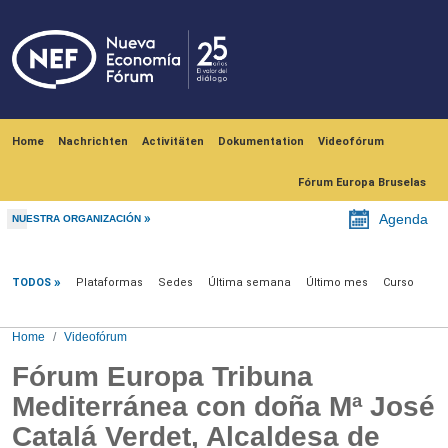
Skip to main content
Navegación principal
Home
Nachrichten
Activitäten
Dokumentation
Videofórum
Fórum Europa Bruselas
Agenda
NUESTRA ORGANIZACIÓN
Videofórum
TODOS
Plataformas
Sedes
Última semana
Último mes
Curso
Home
Videofórum
Fórum Europa Tribuna
Mediterránea con doña Mª José
Catalá Verdet, Alcaldesa de