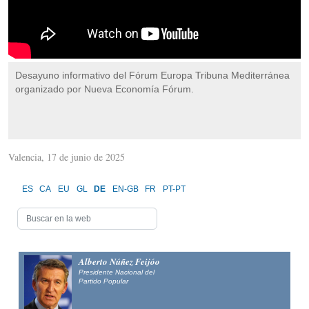
Desayuno informativo del Fórum Europa Tribuna Mediterránea
organizado por Nueva Economía Fórum.
Valencia, 17 de junio de 2025
ES
CA
EU
GL
DE
EN-GB
FR
PT-PT
Alberto Núñez Feijóo
Presidente Nacional del
Partido Popular