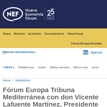
Skip to main content
Navegación principal
Home
Notícies
Activitats
Documentació
Videofórum
Fórum Europa Bruselas
Agenda
NUESTRA ORGANIZACIÓN
Videofórum
TODOS
Plataformas
Sedes
Última semana
Último mes
Curso
Home
Videofórum
Fórum Europa Tribuna
Mediterránea con don Vicente
Lafuente Martínez, Presidente