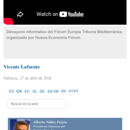
Desayuno informativo del Fórum Europa Tribuna Mediterránea
organizado por Nueva Economía Fórum.
Vicente Lafuente
Valencia, 27 de abril de 2026
ES
CA
EU
GL
DE
EN-GB
FR
PT-PT
Alberto Núñez Feijóo
Presidente Nacional del