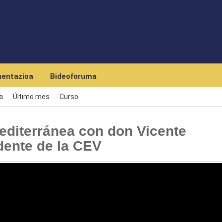
Skip to main content
entazioa
Bideoforuma
a
Último mes
Curso
diterránea con don Vicente
dente de la CEV