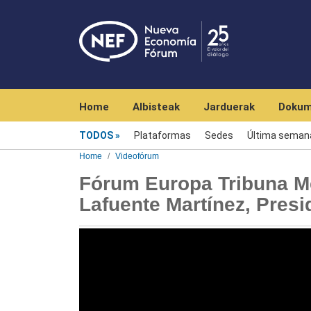
Navegación principal
Home
Albisteak
Jarduerak
Dokum
Videofórum
TODOS
Plataformas
Sedes
Última seman
Home
Videofórum
Fórum Europa Tribuna Me
Lafuente Martínez, Presi