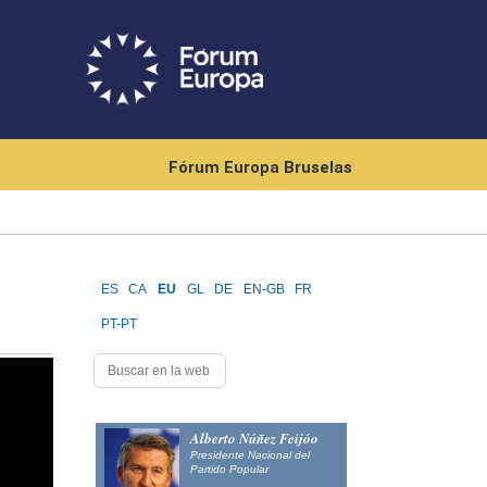
Fórum Europa Bruselas
ES
CA
EU
GL
DE
EN-GB
FR
PT-PT
Alberto Núñez Feijóo
Presidente Nacional del
Partido Popular