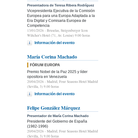
Presentadora de Teresa Ribera Rodríguez
Vicepresidenta Ejecutiva de la Comisión
Europea para una Europa Adaptada a la
Era Digital y Comisaria Europea de
Competencia
13/01/2026
- Bruselas, Steigenberger Icon
Wiltcher's Hotel (71, Av. Louise) 9:00 horas
Información del evento
María Corina Machado
FÓRUM EUROPA
Premio Nobel de la Paz 2025 y líder
opositora en Venezuela
20/04/2026
- Madrid, Four Seasons Hotel Madrid
(Sevilla, 3) 9.00 horas
Información del evento
Felipe González Márquez
Presentador de María Corina Machado
Presidente del Gobierno de España
(1982-1996)
20/04/2026
- Madrid, Four Seasons Hotel Madrid
(Sevilla, 3) 9.00 horas