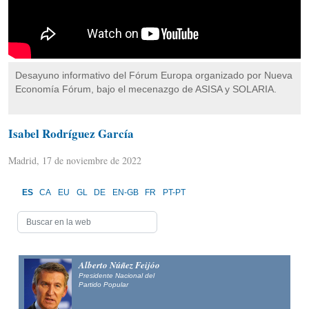
Desayuno informativo del Fórum Europa organizado por Nueva
Economía Fórum, bajo el mecenazgo de ASISA y SOLARIA.
Isabel Rodríguez García
Madrid, 17 de noviembre de 2022
ES
CA
EU
GL
DE
EN-GB
FR
PT-PT
Alberto Núñez Feijóo
Presidente Nacional del
Partido Popular