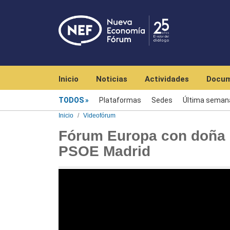
Navegación principal
Inicio
Noticias
Actividades
Docum
Videofórum
TODOS
Plataformas
Sedes
Última seman
Inicio
Videofórum
Fórum Europa con doña F
PSOE Madrid