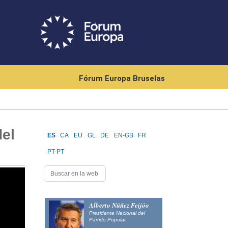
Fórum Europa Bruselas
del
ES
CA
EU
GL
DE
EN-GB
FR
PT-PT
Alberto Núñez Feijóo
Presidente Nacional del
Partido Popular