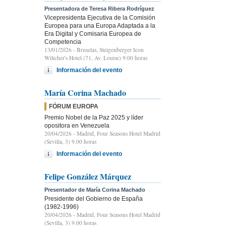
Presentadora de Teresa Ribera Rodríguez
Vicepresidenta Ejecutiva de la Comisión
Europea para una Europa Adaptada a la
Era Digital y Comisaria Europea de
Competencia
13/01/2026
- Bruselas, Steigenberger Icon
Wiltcher's Hotel (71, Av. Louise) 9:00 horas
Información del evento
María Corina Machado
FÓRUM EUROPA
Premio Nobel de la Paz 2025 y líder
opositora en Venezuela
20/04/2026
- Madrid, Four Seasons Hotel Madrid
(Sevilla, 3) 9.00 horas
Información del evento
Felipe González Márquez
Presentador de María Corina Machado
Presidente del Gobierno de España
(1982-1996)
20/04/2026
- Madrid, Four Seasons Hotel Madrid
(Sevilla, 3) 9.00 horas