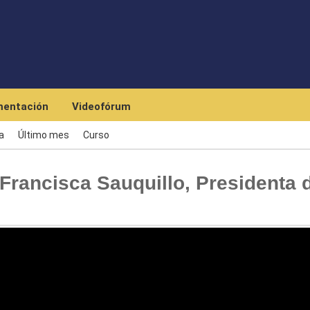
Pasar al contenido principal
entación
Videofórum
a
Último mes
Curso
rancisca Sauquillo, Presidenta 