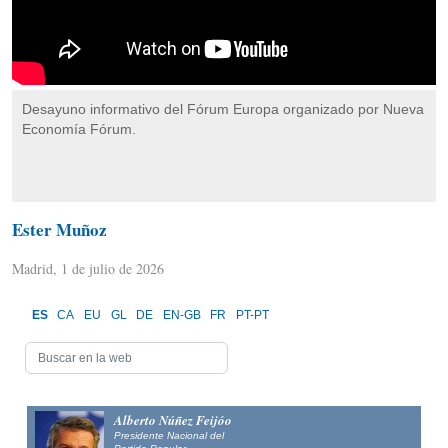
Desayuno informativo del Fórum Europa organizado por Nueva
Economía Fórum.
Ester Muñoz
Madrid, 1 de julio de 2026
ES
CA
EU
GL
DE
EN-GB
FR
PT-PT
Alberto Núñez Feijóo
Presidente Nacional del