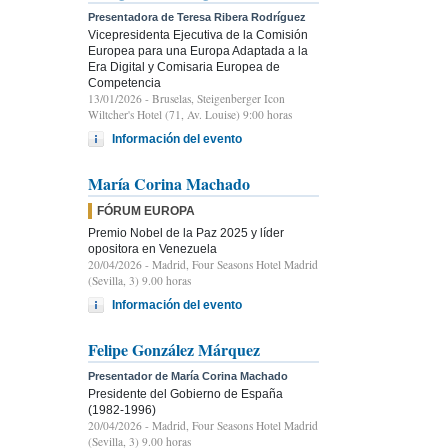
Presentadora de Teresa Ribera Rodríguez
Vicepresidenta Ejecutiva de la Comisión
Europea para una Europa Adaptada a la
Era Digital y Comisaria Europea de
Competencia
13/01/2026
- Bruselas, Steigenberger Icon
Wiltcher's Hotel (71, Av. Louise) 9:00 horas
Información del evento
María Corina Machado
FÓRUM EUROPA
Premio Nobel de la Paz 2025 y líder
opositora en Venezuela
20/04/2026
- Madrid, Four Seasons Hotel Madrid
(Sevilla, 3) 9.00 horas
Información del evento
Felipe González Márquez
Presentador de María Corina Machado
Presidente del Gobierno de España
(1982-1996)
20/04/2026
- Madrid, Four Seasons Hotel Madrid
(Sevilla, 3) 9.00 horas