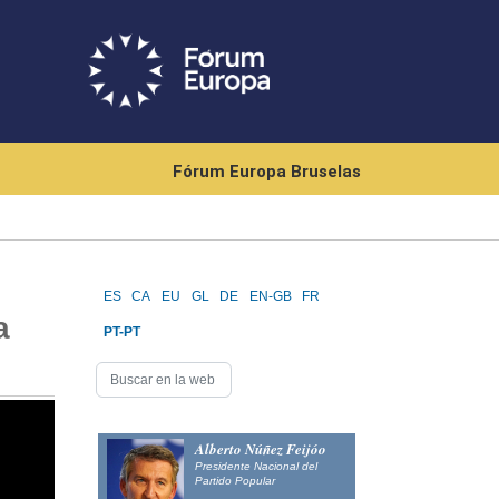
Fórum Europa Bruselas
ES
CA
EU
GL
DE
EN-GB
FR
a
PT-PT
Alberto Núñez Feijóo
Presidente Nacional del
Partido Popular