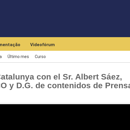
Skip to main content
mentação
Videofórum
a
Último mes
Curso
talunya con el Sr. Albert Sáez,
O y D.G. de contenidos de Prens