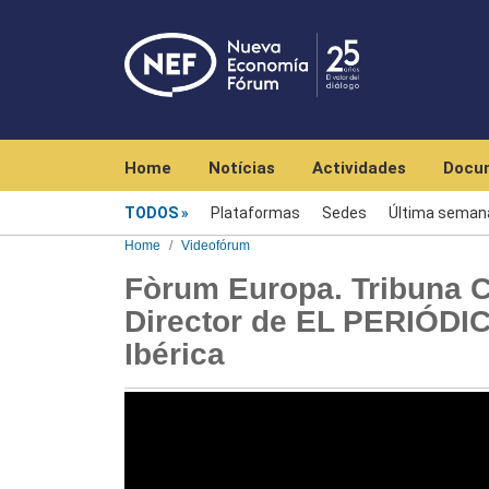
Navegación principal
Home
Notícias
Actividades
Docu
Videofórum
TODOS
Plataformas
Sedes
Última seman
Home
Videofórum
Fòrum Europa. Tribuna Ca
Director de EL PERIÓDIC
Ibérica