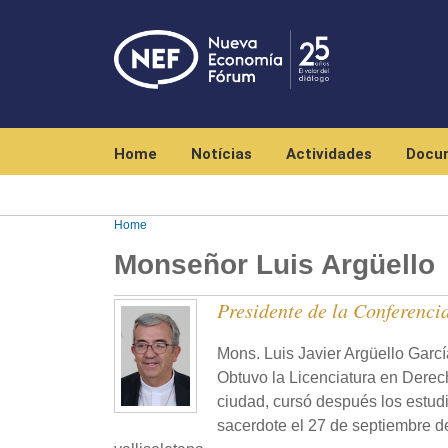
Navegación principal
Home
Notícias
Actividades
Docu
Home
Monseñor Luis Argüello
Presidente de la Conferenci
Mons. Luis Javier Argüello Gar
Obtuvo la Licenciatura en Derech
ciudad, cursó después los estudi
sacerdote el 27 de septiembre de