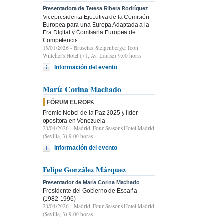
Presentadora de Teresa Ribera Rodríguez
Vicepresidenta Ejecutiva de la Comisión
Europea para una Europa Adaptada a la
Era Digital y Comisaria Europea de
Competencia
13/01/2026
- Bruselas, Steigenberger Icon
Wiltcher's Hotel (71, Av. Louise) 9:00 horas
Información del evento
María Corina Machado
FÓRUM EUROPA
Premio Nobel de la Paz 2025 y líder
opositora en Venezuela
20/04/2026
- Madrid, Four Seasons Hotel Madrid
(Sevilla, 3) 9.00 horas
Información del evento
Felipe González Márquez
Presentador de María Corina Machado
Presidente del Gobierno de España
(1982-1996)
20/04/2026
- Madrid, Four Seasons Hotel Madrid
(Sevilla, 3) 9.00 horas