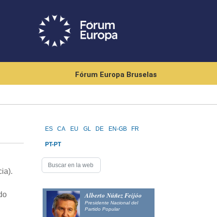
Fórum Europa Bruselas
ES
CA
EU
GL
DE
EN-GB
FR
PT-PT
ia).
do
Alberto Núñez Feijóo
Presidente Nacional del
Partido Popular