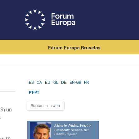
Fórum Europa Bruselas
ES
CA
EU
GL
DE
EN-GB
FR
PT-PT
ién un
a
Alberto Núñez Feijóo
Presidente Nacional del
Partido Popular