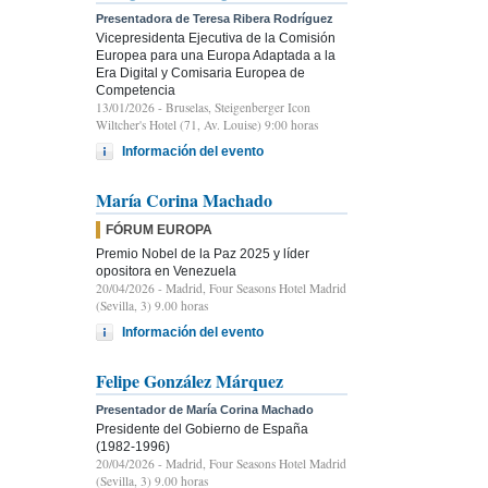
Presentadora de Teresa Ribera Rodríguez
Vicepresidenta Ejecutiva de la Comisión
Europea para una Europa Adaptada a la
Era Digital y Comisaria Europea de
Competencia
13/01/2026
- Bruselas, Steigenberger Icon
Wiltcher's Hotel (71, Av. Louise) 9:00 horas
Información del evento
María Corina Machado
FÓRUM EUROPA
Premio Nobel de la Paz 2025 y líder
opositora en Venezuela
20/04/2026
- Madrid, Four Seasons Hotel Madrid
(Sevilla, 3) 9.00 horas
Información del evento
Felipe González Márquez
Presentador de María Corina Machado
Presidente del Gobierno de España
(1982-1996)
20/04/2026
- Madrid, Four Seasons Hotel Madrid
(Sevilla, 3) 9.00 horas