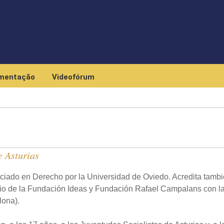
Skip to main content
mentação
Videofórum
e Asturias
ciado en Derecho por la Universidad de Oviedo. Acredita tamb
pio de la Fundación Ideas y Fundación Rafael Campalans con l
lona).