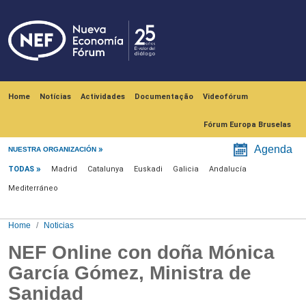
Skip to main content
Navegación principal
Home
Notícias
Actividades
Documentação
Videofórum
Fórum Europa Bruselas
Menú noticias
Agenda
NUESTRA ORGANIZACIÓN
TODAS
Madrid
Catalunya
Euskadi
Galicia
Andalucía
Mediterráneo
Home
Noticias
NEF Online con doña Mónica
García Gómez, Ministra de
Sanidad