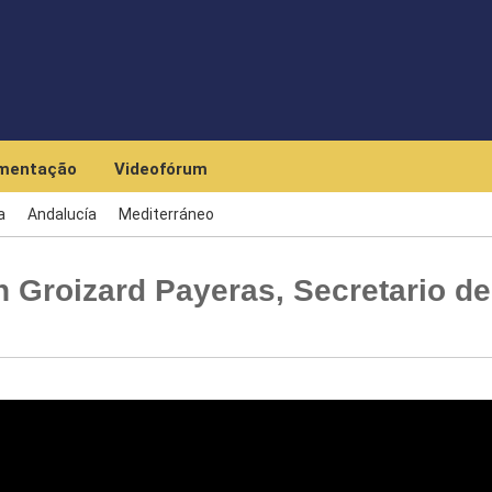
Skip to main content
mentação
Videofórum
a
Andalucía
Mediterráneo
 Groizard Payeras, Secretario de