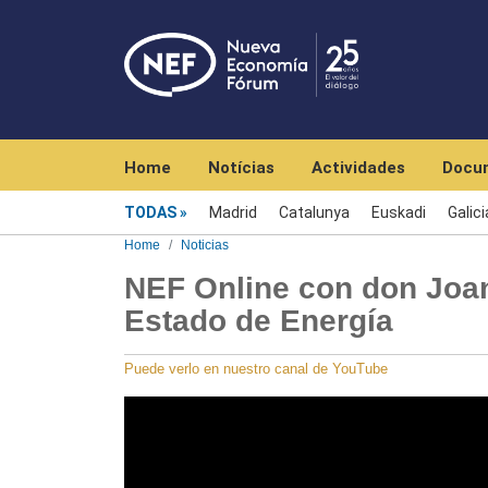
Navegación principal
Home
Notícias
Actividades
Docu
Menú noticias
TODAS
Madrid
Catalunya
Euskadi
Galici
Home
Noticias
NEF Online con don Joan
Estado de Energía
Puede verlo en nuestro canal de YouTube