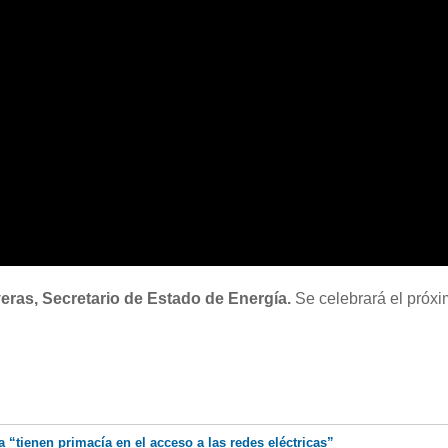
ras, Secretario de Estado de Energía.
Se celebrará el próx
 “tienen primacía en el acceso a las redes eléctricas”