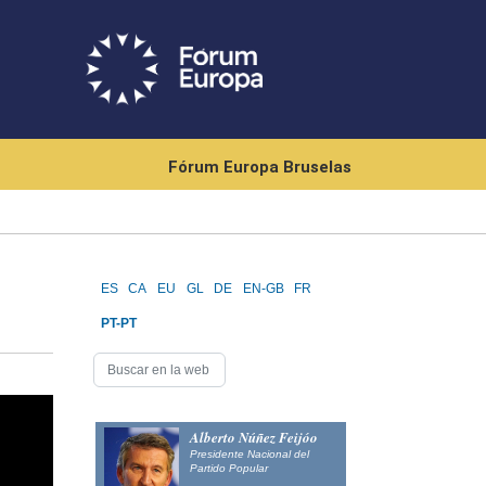
Fórum Europa Bruselas
ES
CA
EU
GL
DE
EN-GB
FR
PT-PT
Alberto Núñez Feijóo
Presidente Nacional del
Partido Popular