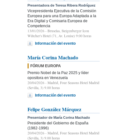
Presentadora de Teresa Ribera Rodríguez
Vicepresidenta Ejecutiva de la Comisión
Europea para una Europa Adaptada a la
Era Digital y Comisaria Europea de
Competencia
13/01/2026
- Bruselas, Steigenberger Icon
Wiltcher's Hotel (71, Av. Louise) 9:00 horas
Información del evento
María Corina Machado
FÓRUM EUROPA
Premio Nobel de la Paz 2025 y líder
opositora en Venezuela
20/04/2026
- Madrid, Four Seasons Hotel Madrid
(Sevilla, 3) 9.00 horas
Información del evento
Felipe González Márquez
Presentador de María Corina Machado
Presidente del Gobierno de España
(1982-1996)
20/04/2026
- Madrid, Four Seasons Hotel Madrid
(Sevilla, 3) 9.00 horas