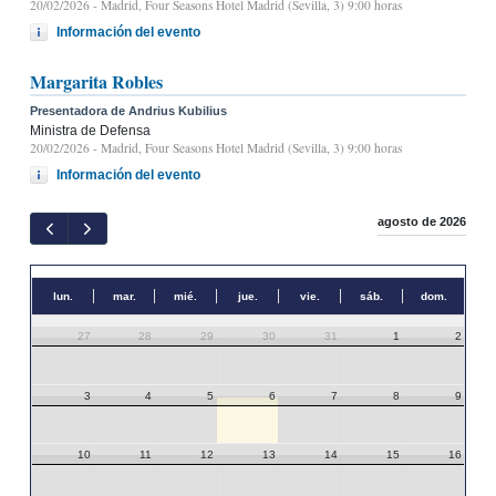
20/02/2026
- Madrid, Four Seasons Hotel Madrid (Sevilla, 3) 9:00 horas
Información del evento
Margarita Robles
Presentadora de Andrius Kubilius
Ministra de Defensa
20/02/2026
- Madrid, Four Seasons Hotel Madrid (Sevilla, 3) 9:00 horas
Información del evento
agosto de 2026
lun.
mar.
mié.
jue.
vie.
sáb.
dom.
27
28
29
30
31
1
2
3
4
5
6
7
8
9
10
11
12
13
14
15
16