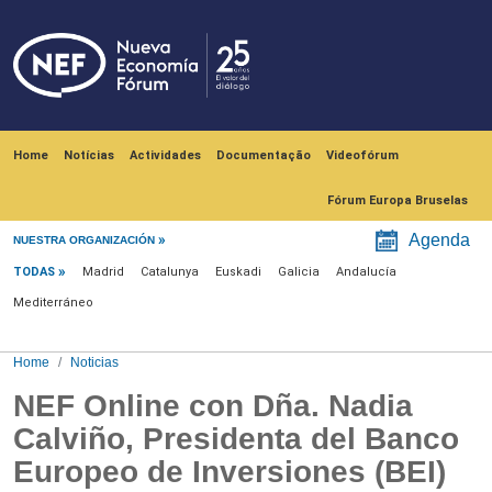
Skip to main content
Navegación principal
Home
Notícias
Actividades
Documentação
Videofórum
Fórum Europa Bruselas
Menú noticias
Agenda
NUESTRA ORGANIZACIÓN
TODAS
Madrid
Catalunya
Euskadi
Galicia
Andalucía
Mediterráneo
Home
Noticias
NEF Online con Dña. Nadia
Calviño, Presidenta del Banco
Europeo de Inversiones (BEI)