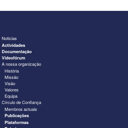
31
1
2
3
4
5
6
Noticias
Actividades
Documentação
Videofórum
A nossa organização
História
Missão
Visão
Valores
Equipa
Círculo de Confiança
Membros actuais
Publicações
Plataformas