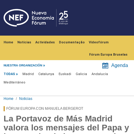
Skip to main content
Navegación principal
Home
Notícias
Actividades
Documentação
Videofórum
Fórum Europa Bruselas
Menú noticias
Agenda
NUESTRA ORGANIZACIÓN
TODAS
Madrid
Catalunya
Euskadi
Galicia
Andalucía
Mediterráneo
Home
Noticias
FÓRUM EUROPA CON MANUELA BERGEROT
La Portavoz de Más Madrid
valora los mensajes del Papa y